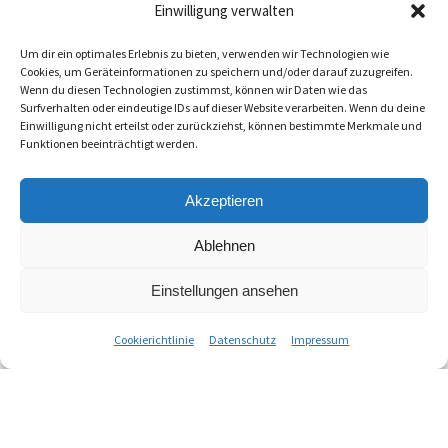
Einwilligung verwalten
Um dir ein optimales Erlebnis zu bieten, verwenden wir Technologien wie
Cookies, um Geräteinformationen zu speichern und/oder darauf zuzugreifen.
Wenn du diesen Technologien zustimmst, können wir Daten wie das
Surfverhalten oder eindeutige IDs auf dieser Website verarbeiten. Wenn du deine
Österreichisches
Einwilligung nicht erteilst oder zurückziehst, können bestimmte Merkmale und
Funktionen beeinträchtigt werden.
Forstmuseum Silvanum
Akzeptieren
Die Geschichte des Waldes und der
Ablehnen
Holzarbeit erleben.
Einstellungen ansehen
Cookierichtlinie
Datenschutz
Impressum