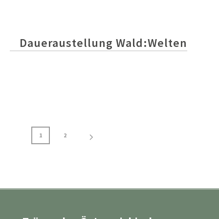
Daueraustellung Wald:Welten
1
2